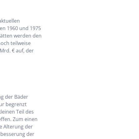
aktuellen
hen 1960 und 1975
stätten werden den
och teilweise
rd. € auf, der
ng der Bäder
nur begrenzt
leinen Teil des
effen. Zum einen
e Alterung der
rbesserung der