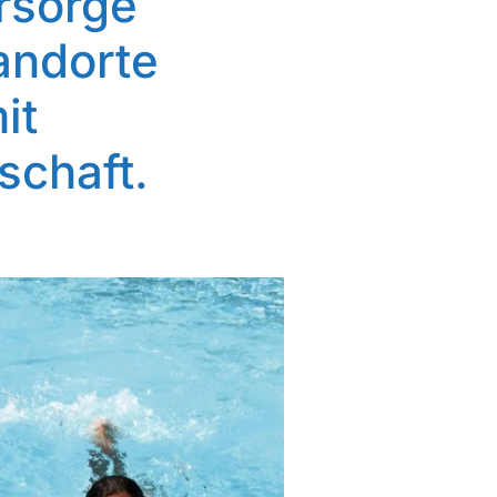
rsorge
andorte
it
schaft.