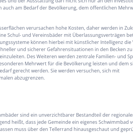
es und der Ausstattung darf nicht sich nur an den Investit
rn auch am Bedarf der Bevölkerung, dem öffentlichen Mehr
sserflächen verursachen hohe Kosten, daher werden in Zuk
eine Schul- und Vereinsbäder mit Überlassungsverträgen be
gssysteme können hierbei mit künstlicher Intelligenz die
hneller und sicherer Gefahrensituationen in den Becken z
zuleiten. Des Weiteren werden zentrale Familien- und Sp
besonderen Mehrwert für die Bevölkerung leisten und dem 
edarf gerecht werden. Sie werden versuchen, sich mit
kmalen abzugrenzen.
äder sind ein unverzichtbarer Bestandteil der regionale
ngend heißt, dass jede Gemeinde ein eigenes Schwimmbad v
Kassen muss über den Tellerrand hinausgeschaut und geprü