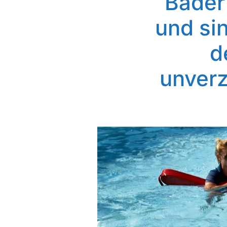
Bäder
und si
d
unverz