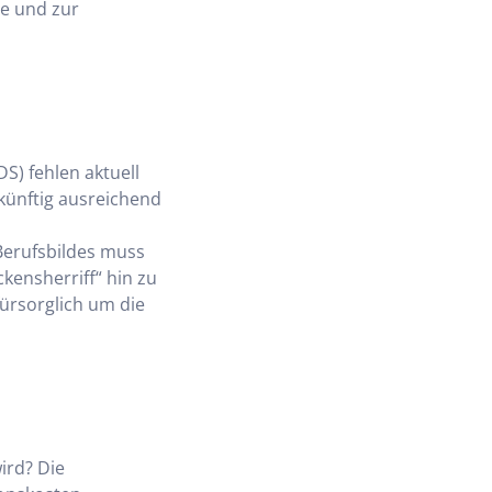
le und zur
) fehlen aktuell
ukünftig ausreichend
Berufsbildes muss
ensherriff“ hin zu
ürsorglich um die
ird? Die