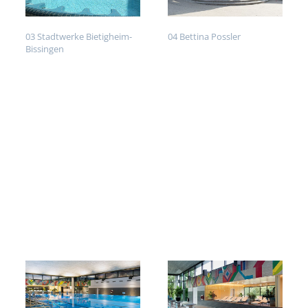
03 Stadtwerke Bietigheim-
04 Bettina Possler
Bissingen