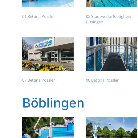
01 Bettina Possler
02 Stadtwerke Bietigheim-
Bissingen
07 Bettina Possler
08 Bettina Possler
Böblingen