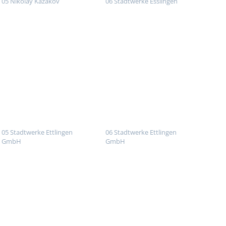
05 Nikolay Kazakov
06 Stadtwerke Esslingen
05 Stadtwerke Ettlingen
06 Stadtwerke Ettlingen
GmbH
GmbH