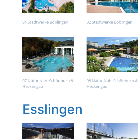
01 Stadtwerke Böblingen
02 Stadtwerke Böblingen
07 Natur.Nah. Schönbuch &
08 Natur.Nah. Schönbuch &
Heckengäu
Heckengäu
Esslingen