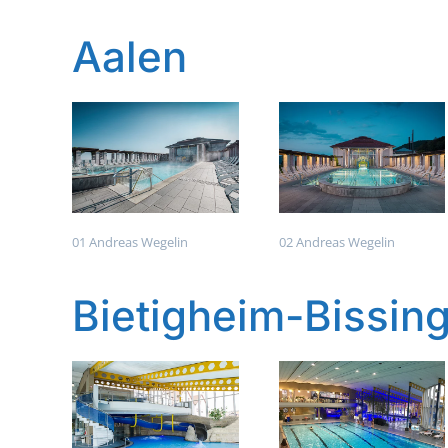
Aalen
01 Andreas Wegelin
02 Andreas Wegelin
Bietigheim-Bissin