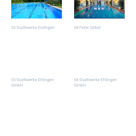
03 Stadtwerke Esslingen
04 Peter Göbel
03 Stadtwerke Ettlingen
04 Stadtwerke Ettlingen
GmbH
GmbH